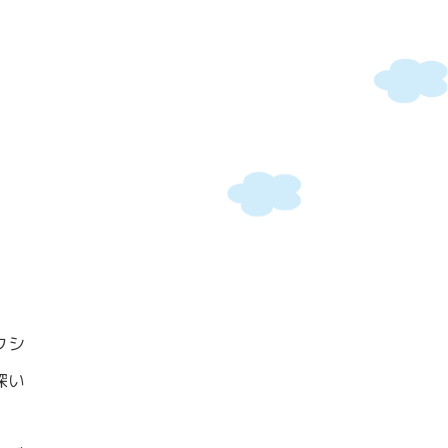
クシ
深い