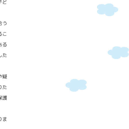
子ど
合う
るこ
ある
した
や疑
りた
保護
りま